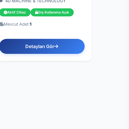
4D MACHİNE & TECHNOLOGY
Aktif Cihaz
Dış Kullanıma Açık
Mevcut Adet:
1
Detayları Gör