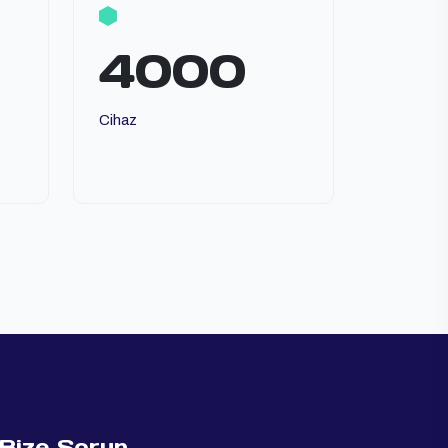
4000
Cihaz
Bize Sorun