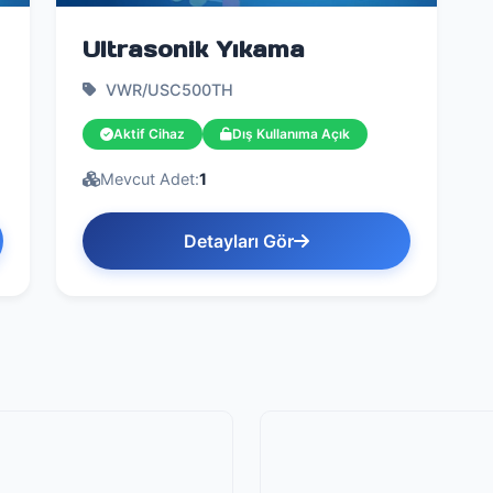
Ultrasonik Yıkama
VWR/USC500TH
Aktif Cihaz
Dış Kullanıma Açık
Mevcut Adet:
1
Detayları Gör