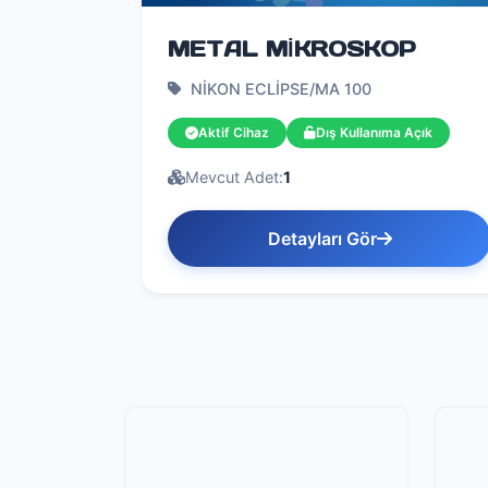
METAL MİKROSKOP
NİKON ECLİPSE/MA 100
Aktif Cihaz
Dış Kullanıma Açık
Mevcut Adet:
1
Detayları Gör