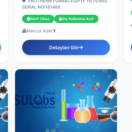
PROTHERM FURNACES/PTF 15/75/450
SERİAL NO:181469
Aktif Cihaz
Dış Kullanıma Açık
Mevcut Adet:
1
Detayları Gör