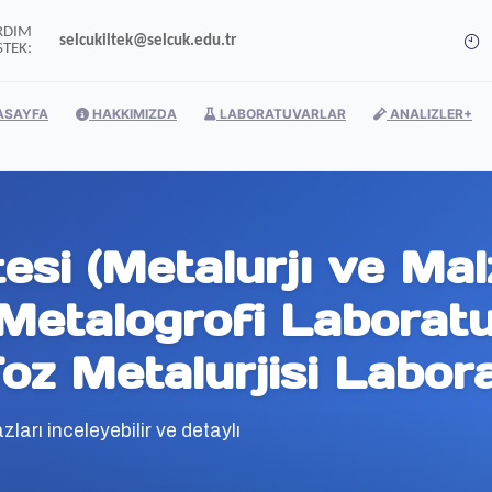
RDIM
selcukiltek@selcuk.edu.tr
STEK:
ASAYFA
HAKKIMIZDA
LABORATUVARLAR
ANALIZLER
tesi (Metalurjı ve Ma
Metalogrofi Laboratuv
oz Metalurjisi Labor
arı inceleyebilir ve detaylı