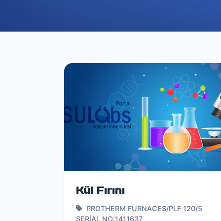
Kül Fırını
PROTHERM FURNACES/PLF 120/5
SERİAL NO:1411637