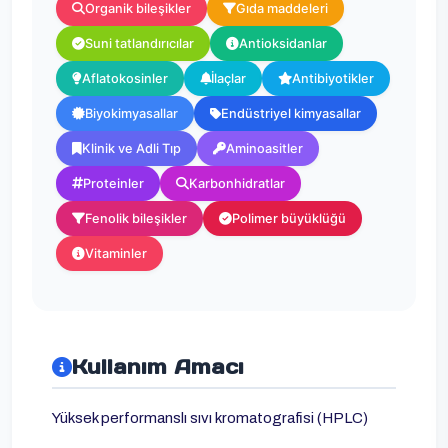
Organik bileşikler
Gıda maddeleri
Suni tatlandırıcılar
Antioksidanlar
Aflatokosinler
İlaçlar
Antibiyotikler
Biyokimyasallar
Endüstriyel kimyasallar
Klinik ve Adli Tıp
Aminoasitler
Proteinler
Karbonhidratlar
Fenolik bileşikler
Polimer büyüklüğü
Vitaminler
Kullanım Amacı
Yüksek performanslı sıvı kromatografisi (HPLC)