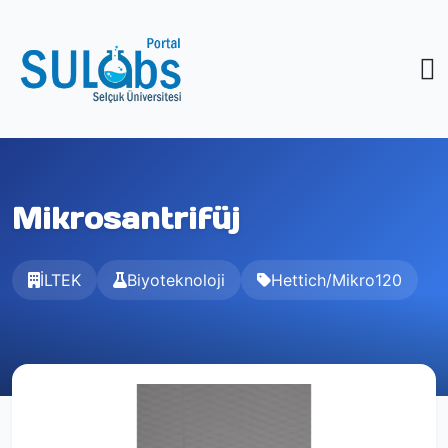
Mikrosantrifüj
İLTEK
Biyoteknoloji
Hettich/Mikro120