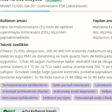
Model TL/OSL-DA-20 · Lüminesans-ESR Laboratuvarı
Kullanım amacı
Yapılan ana
Hem termolüminesans (TL) hem de optiksel
Malzeme ka
uyarılmayla lüminesans (OSL) ölçümleri
doz ölçümü
yapılabilmektedir.
dozlarının 
Teknik özellikler
Cihazın TL/OSL okuyucusu, 200 ile 400 nm arasında maksimum algıl
elektron tüpü PMT ile donatılmış ve hem quartz hem de feldispattan
uygundur. Cihaz 48 özgün numuneye kadar otomatik olarak okuyabi
ısıtma sistemi 0.1 °C ile 10 °C/s sabit ısıtma oranlarında 700 °C ye
sahiptir. Örnekler isteğe bağlı yazılım kontrollü ışınlama kaynakları
Işınlama kaynakları: Sr-90 beta source (1.48 GBq) ve Sr-90 beta so
Termolüminesans tarihlendirme
Optik uyarmalı lüminesans
Lüminesans 
Arkeolojik tarihlendirme cihazları
Jeokronoloji analiz ekipmanları
Radyasy
Kum tanesi tarihlendirme
Sediment yaş tayini
Paleontolojik analiz cihazl
Aktif
Dış kullanım kapalı