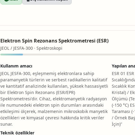
Elektron Spin Rezonans Spektrometresi (ESR)
JEOL / JESFA-300 · Spektroskopi
Kullanım amacı
Yapılan ana
JEOL JESFA-300, eşleşmemiş elektronlara sahip
ESR 01 ESR
paramanyetik türlerin ve serbest radikallerin kalitatif
Sıcaklığın
ve kantitatif analizinde kullanılan, yüksek hassasiyetli
Sıcaklık Ko
bir Elektron Spin Rezonans (ESR/EPR)
Kristal) / 
Spektrometresi'dir. Cihaz, elektromanyetik radyasyon
Ölçümü (Tek
ile numunedeki elektron spin durumları arasındaki
(-150 °C) E
etkileşimi ölçerek, malzemenin mikroskobik manyetik
Taraması (-
özellikleri ve kimyasal çevresi hakkında kritik veriler
/ Örnek Baş
sunar.
İçin)"
Teknik özellikler