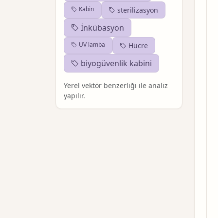
Kabin
sterilizasyon
İnkübasyon
UV lamba
Hücre
biyogüvenlik kabini
Yerel vektör benzerliği ile analiz
yapılır.