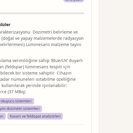
lizler
rakterizasyonu Dozimetri belirleme ve
 (doğal ve yapay malzemelerde radyasyon
belirlenmesi) Lüminesans malzeme tayini
ama verimliliğine sahip ‘Blue/UV’ duyarlı
 (feldspar) lüminesans tespiti için
lecek bir sisteme sahiptir Cihazın
 kadar numuneleri ısıtabilme özelliğine
 kullanılarak yerinde ışınlanabilir:
urce (37 MBq)
okuyucu sistemleri
on dozimetri sistemleri
arı
Kuvars ve feldispat analizörleri