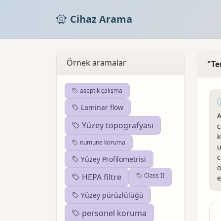
Cihaz Arama
Örnek aramalar
"Te
aseptik çalışma
Laminar flow
A
Yüzey topografyası
c
k
numune koruma
u
c
Yüzey Profilometrisi
o
Class II
HEPA filtre
e
Yüzey pürüzlülüğü
personel koruma