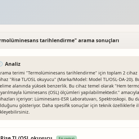
rmolüminesans tarihlendirme" arama sonuçları
Analiz
rama terimi "Termolüminesans tarihlendirme" için toplam 2 cihaz
ihaz "Risø TL/OSL okuyucu" (Marka/Model: Model TL/OSL-DA-20). Bu 
elime alanında yüksek benzerlik. Bu cihaz temel olarak "Hem term
yarılmayla lüminesans (OSL) ölçümleri yapılabilmektedir." amacıyla 
ihazları içeriyor: Lüminesans-ESR Laboratuvarı, Spektroskopi. Bu da
lduğunu gösteriyor. Daha spesifik sonuçlar için teknik özelliklerle 
kleyebilirsiniz.
Risø TL/OSL okuyucu
En uygun