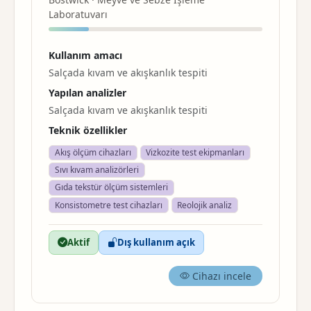
Laboratuvarı
Kullanım amacı
Salçada kıvam ve akışkanlık tespiti
Yapılan analizler
Salçada kıvam ve akışkanlık tespiti
Teknik özellikler
Akış ölçüm cihazları
Vizkozite test ekipmanları
Sıvı kıvam analizörleri
Gıda tekstür ölçüm sistemleri
Konsistometre test cihazları
Reolojik analiz
Aktif
Dış kullanım açık
Cihazı incele