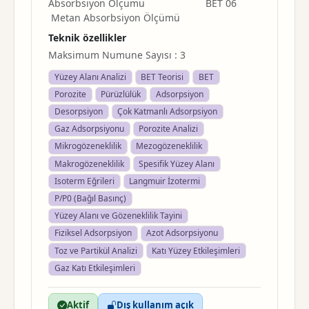
Absorbsiyon Ölçümü BET 06
Metan Absorbsiyon Ölçümü
Teknik özellikler
Maksimum Numune Sayısı : 3
Yüzey Alanı Analizi
BET Teorisi
BET
Porozite
Pürüzlülük
Adsorpsiyon
Desorpsiyon
Çok Katmanlı Adsorpsiyon
Gaz Adsorpsiyonu
Porozite Analizi
Mikrogözeneklilik
Mezogözeneklilik
Makrogözeneklilik
Spesifik Yüzey Alanı
Isoterm Eğrileri
Langmuir İzotermi
P/P0 (Bağıl Basınç)
Yüzey Alanı ve Gözeneklilik Tayini
Fiziksel Adsorpsiyon
Azot Adsorpsiyonu
Toz ve Partikül Analizi
Katı Yüzey Etkileşimleri
Gaz Katı Etkileşimleri
Aktif
Dış kullanım açık