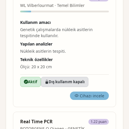
WL Vilberlourmat · Temel Bilimler
Kullanım amacı
Genetik çalışmalarda nükleik asitlerin
tespitinde kullanılır.
Yapılan analizler
Nükleik asitlerin tespiti.
Teknik özellikler
Ölçü: 20 x 20 cm
Aktif
Dış kullanım kapalı
Cihazı incele
Real Time PCR
1.22 puan
ROTORGENE Q Qiagen · GENETİK