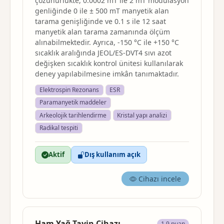
çözünürlükte, 0.0002 mT ile 2 mT modülasyon
genliğinde 0 ile ± 500 mT manyetik alan
tarama genişliğinde ve 0.1 s ile 12 saat
manyetik alan tarama zamanında ölçüm
alınabilmektedir. Ayrıca, -150 °C ile +150 °C
sıcaklık aralığında JEOL/ES-DVT4 sıvı azot
değişken sıcaklık kontrol ünitesi kullanılarak
deney yapılabilmesine imkân tanımaktadır.
Elektrospin Rezonans
ESR
Paramanyetik maddeler
Arkeolojik tarihlendirme
Kristal yapı analizi
Radikal tespiti
Aktif
Dış kullanım açık
Cihazı incele
Ham Yağ Tayin Cihazı
1.9 puan