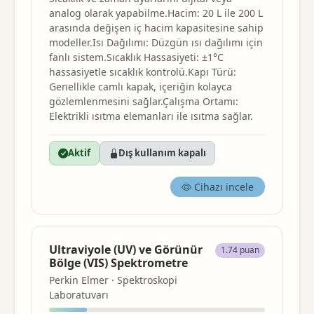
analog olarak yapabilme.Hacim: 20 L ile 200 L
arasında değişen iç hacim kapasitesine sahip
modeller.Isı Dağılımı: Düzgün ısı dağılımı için
fanlı sistem.Sıcaklık Hassasiyeti: ±1°C
hassasiyetle sıcaklık kontrolü.Kapı Türü:
Genellikle camlı kapak, içeriğin kolayca
gözlemlenmesini sağlar.Çalışma Ortamı:
Elektrikli ısıtma elemanları ile ısıtma sağlar.
Aktif
Dış kullanım kapalı
Cihazı incele
Ultraviyole (UV) ve Görünür
1.74 puan
Bölge (VIS) Spektrometre
Perkin Elmer · Spektroskopi
Laboratuvarı