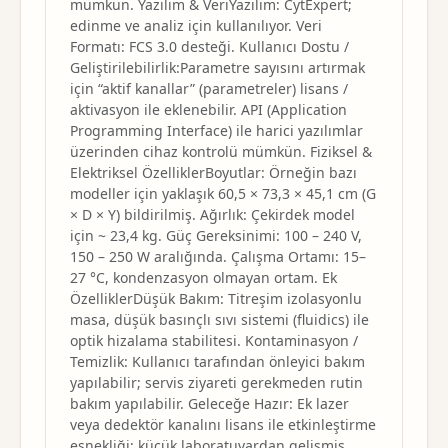
mümkün. Yazılım & VeriYazılım: CytExpert;
edinme ve analiz için kullanılıyor. Veri
Formatı: FCS 3.0 desteği. Kullanıcı Dostu /
Geliştirilebilirlik:Parametre sayısını artırmak
için “aktif kanallar” (parametreler) lisans /
aktivasyon ile eklenebilir. API (Application
Programming Interface) ile harici yazılımlar
üzerinden cihaz kontrolü mümkün. Fiziksel &
Elektriksel ÖzelliklerBoyutlar: Örneğin bazı
modeller için yaklaşık 60,5 × 73,3 × 45,1 cm (G
× D × Y) bildirilmiş. Ağırlık: Çekirdek model
için ~ 23,4 kg. Güç Gereksinimi: 100 – 240 V,
150 – 250 W aralığında. Çalışma Ortamı: 15–
27 °C, kondenzasyon olmayan ortam. Ek
ÖzelliklerDüşük Bakım: Titreşim izolasyonlu
masa, düşük basınçlı sıvı sistemi (fluidics) ile
optik hizalama stabilitesi. Kontaminasyon /
Temizlik: Kullanıcı tarafından önleyici bakım
yapılabilir; servis ziyareti gerekmeden rutin
bakım yapılabilir. Geleceğe Hazır: Ek lazer
veya dedektör kanalını lisans ile etkinleştirme
esnekliği; küçük laboratuvardan gelişmiş