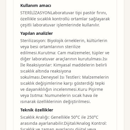
Kullanım amacı
STERİLİZASYONLaboratuvar tipi pastör fırını,
özellikle sıcaklık kontrollü ortamlar sağlayarak
çeşitli laboratuvar işlemlerinde kullanılır.
Yapılan analizler
Sterilizasyon: Biyolojik örneklerin, kültürlerin
veya besi ortamlarının sterilize
edilmesi.Kurutma: Cam malzemeler, tüpler ve
diğer laboratuvar araçlarının kurutulması.Isı
İle Reaksiyonlar: Kimyasal maddelerin belirli
sıcaklık altında reaksiyona
sokulması.Deneysel Isı Testleri: Malzemelerin
sıcaklık değişimlerine karşı gösterdiği tepki
ve dayanıklılığın incelenmesi.Kuru Pişirme
veya Isıtma: Numunelerin sıcak hava ile
ısınarak özelliklerinin değiştirilmesi.
Teknik özellikler
Sıcaklık Aralığı: Genellikle 50°C ile 250°C
arasında ayarlanabilir.Dijital/Analog Kontrol:
Sıcaklık ve zaman ayarlarını dijital veya