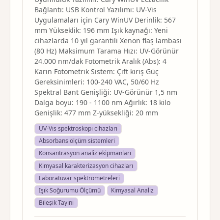
Bağlantı: USB Kontrol Yazılımı: UV-Vis
Uygulamaları için Cary WinUV Derinlik: 567
mm Yükseklik: 196 mm Işık kaynağı: Yeni
cihazlarda 10 yıl garantili Xenon flaş lambası
(80 Hz) Maksimum Tarama Hızı: UV-Görünür
24.000 nm/dak Fotometrik Aralık (Abs): 4
Karın Fotometrik Sistem: Çift kiriş Güç
Gereksinimleri: 100-240 VAC, 50/60 Hz
Spektral Bant Genişliği: UV-Görünür 1,5 nm
Dalga boyu: 190 - 1100 nm Ağırlık: 18 kilo
Genişlik: 477 mm Z-yüksekliği: 20 mm
UV-Vis spektroskopi cihazları
Absorbans ölçüm sistemleri
Konsantrasyon analiz ekipmanları
Kimyasal karakterizasyon cihazları
Laboratuvar spektrometreleri
Işık Soğurumu Ölçümü
Kimyasal Analiz
Bileşik Tayini