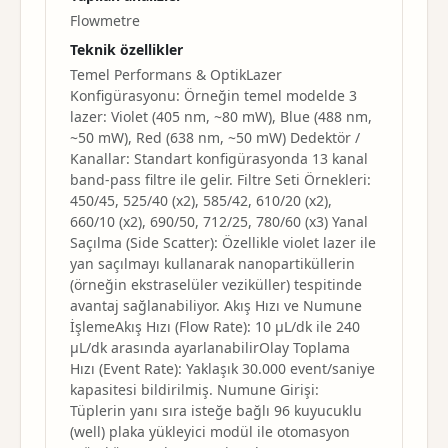
Flowmetre
Teknik özellikler
Temel Performans & OptikLazer
Konfigürasyonu: Örneğin temel modelde 3
lazer: Violet (405 nm, ~80 mW), Blue (488 nm,
~50 mW), Red (638 nm, ~50 mW) Dedektör /
Kanallar: Standart konfigürasyonda 13 kanal
band-pass filtre ile gelir. Filtre Seti Örnekleri:
450/45, 525/40 (x2), 585/42, 610/20 (x2),
660/10 (x2), 690/50, 712/25, 780/60 (x3) Yanal
Saçılma (Side Scatter): Özellikle violet lazer ile
yan saçılmayı kullanarak nanopartiküllerin
(örneğin ekstraselüler veziküller) tespitinde
avantaj sağlanabiliyor. Akış Hızı ve Numune
İşlemeAkış Hızı (Flow Rate): 10 µL/dk ile 240
µL/dk arasında ayarlanabilirOlay Toplama
Hızı (Event Rate): Yaklaşık 30.000 event/saniye
kapasitesi bildirilmiş. Numune Girişi:
Tüplerin yanı sıra isteğe bağlı 96 kuyucuklu
(well) plaka yükleyici modül ile otomasyon