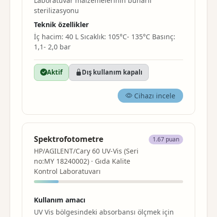
Laboratuvar malzemelerinin buharlı
sterilizasyonu
Teknik özellikler
İç hacim: 40 L Sıcaklık: 105°C- 135°C Basınç:
1,1- 2,0 bar
Aktif
Dış kullanım kapalı
Cihazı incele
Spektrofotometre
1.67 puan
HP/AGILENT/Cary 60 UV-Vis (Seri
no:MY 18240002) · Gıda Kalite
Kontrol Laboratuvarı
Kullanım amacı
UV Vis bölgesindeki absorbansı ölçmek için