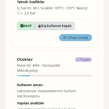
Teknik özellikler
İç hacim: 40 L Sıcaklık: 105°C- 135°C Basınç:
1,1- 2,0 bar
Aktif
Dış kullanım kapalı
Cihazı incele
Otoklav
1.73 puan
Nüve NC 40M · Farmasötik
Mikrobiyoloji
Kullanım amacı
Laboratuvar malzemelerinin buharlı
sterilizasyonu
Yapılan analizler