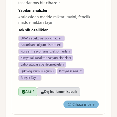
tasarlanmış bir cihazdır
Yapılan analizler
Antioksidan madde miktarı tayini, fenolik
madde miktarı tayini
Teknik özellikler
UV-Vis spektroskopi cihazları
Absorbans ölçüm sistemleri
Konsantrasyon analiz ekipmanları
Kimyasal karakterizasyon cihazları
Laboratuvar spektrometreleri
Işık Soğurumu Ölçümü
Kimyasal Analiz
Bileşik Tayini
Aktif
Dış kullanım kapalı
Cihazı incele