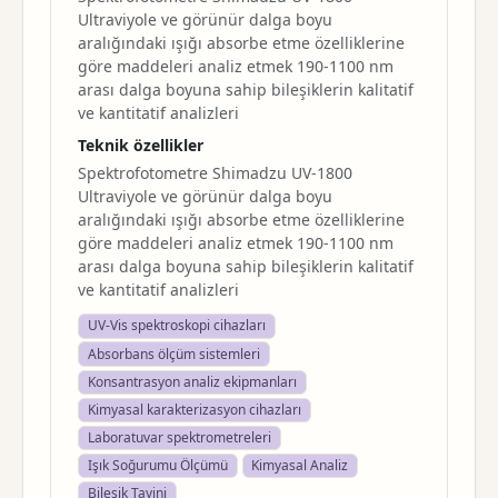
Ultraviyole ve görünür dalga boyu
aralığındaki ışığı absorbe etme özelliklerine
göre maddeleri analiz etmek 190-1100 nm
arası dalga boyuna sahip bileşiklerin kalitatif
ve kantitatif analizleri
Teknik özellikler
Spektrofotometre Shimadzu UV-1800
Ultraviyole ve görünür dalga boyu
aralığındaki ışığı absorbe etme özelliklerine
göre maddeleri analiz etmek 190-1100 nm
arası dalga boyuna sahip bileşiklerin kalitatif
ve kantitatif analizleri
UV-Vis spektroskopi cihazları
Absorbans ölçüm sistemleri
Konsantrasyon analiz ekipmanları
Kimyasal karakterizasyon cihazları
Laboratuvar spektrometreleri
Işık Soğurumu Ölçümü
Kimyasal Analiz
Bileşik Tayini