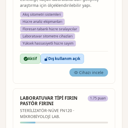
araştırma için ölçeklendirilebilir yapı.
Akış sitometri sistemleri
Hücre analiz ekipmanları
Floresan tabanlı hücre sıralayıcılar
Laboratuvar sitometre cihazları
Yüksek hassasiyetli hücre sayım
Aktif
Dış kullanım açık
Cihazı incele
LABORATUVAR TİPİ FIRIN
1.75 puan
PASTÖR FIRINI
STERİLİZATÖR-NÜVE FN120 ·
MİKROBİYOLOJİ LAB.