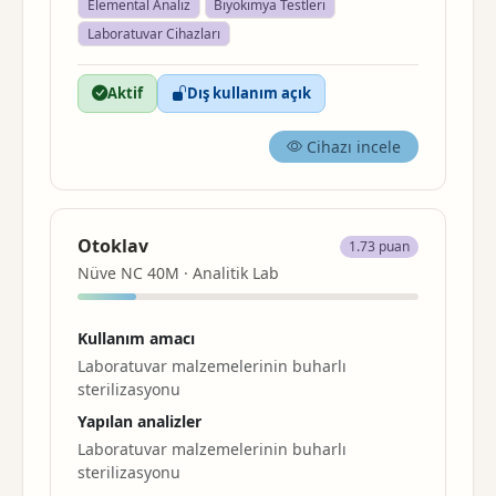
Elemental Analiz
Biyokimya Testleri
Laboratuvar Cihazları
Aktif
Dış kullanım açık
Cihazı incele
Otoklav
1.73 puan
Nüve NC 40M · Analitik Lab
Kullanım amacı
Laboratuvar malzemelerinin buharlı
sterilizasyonu
Yapılan analizler
Laboratuvar malzemelerinin buharlı
sterilizasyonu