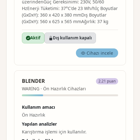
üzerindenGüç Gereksinimi: 230V, 50/60
HzEnerji Tüketimi: 37°C'de 23 Wh/hİç Boyutlar
(GxDxY): 360 x 420 x 380 mmDış Boyutlar
(GxDxY): 560 x 625 x 565 mmAğırlık: 37 kg
Aktif
Dış kullanım kapalı
Cihazı incele
BLENDER
2.21 puan
WARİNG · Ön Hazırlık Cihazları
Kullanım amacı
Ön Hazırlık
Yapılan analizler
Karıştırma
işlemi için kullanılır.