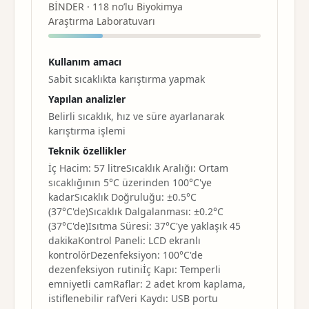
BİNDER · 118 no’lu Biyokimya
Araştırma Laboratuvarı
Kullanım amacı
Sabit sıcaklıkta
karıştırma
yapmak
Yapılan analizler
Belirli sıcaklık, hız ve süre ayarlanarak
karıştırma
işlemi
Teknik özellikler
İç Hacim: 57 litreSıcaklık Aralığı: Ortam
sıcaklığının 5°C üzerinden 100°C'ye
kadarSıcaklık Doğruluğu: ±0.5°C
(37°C'de)Sıcaklık Dalgalanması: ±0.2°C
(37°C'de)Isıtma Süresi: 37°C'ye yaklaşık 45
dakikaKontrol Paneli: LCD ekranlı
kontrolörDezenfeksiyon: 100°C'de
dezenfeksiyon rutiniİç Kapı: Temperli
emniyetli camRaflar: 2 adet krom kaplama,
istiflenebilir rafVeri Kaydı: USB portu