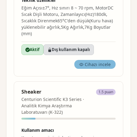
Teknik özellikler
Eğim Açısı±7°, Hız sınırı 8 ~ 70 rpm, MotorDC
Sıcak Dişli Motoru, Zamanlayıcı(Hız)180dk,
Sıcaklık Direnmek65°C'den düşük(Kuru hava)
yüklenebilir ağırlık,5Kg Ağırlık,7Kg Boyutlar
(mm)
Aktif
Dış kullanım kapalı
Cihazı incele
Sheaker
1.5 puan
Centurion Scientific K3 Series ·
Analitik Kimya Araştırma
Laboratuvarı (K-322)
Kullanım amacı