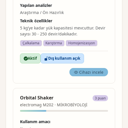
Yapılan analizler
Araştırma / Ön Hazırlık
Teknik özellikler
5 kg’ye kadar yük kapasitesi mevcuttur. Devir
sayısı 30 - 250 devir/dakikadır.
Çalkalama
Karıştırma
Homojenizasyon
Aktif
Dış kullanım açık
Cihazı incele
Orbital Shaker
3 puan
electromag M202 · MİKROBİYOLOJİ
Kullanım amacı