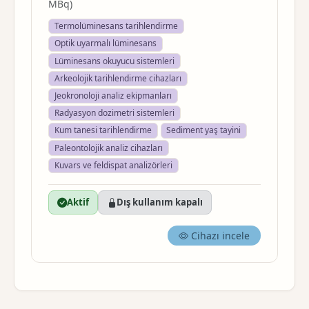
MBq)
Termolüminesans tarihlendirme
Optik uyarmalı lüminesans
Lüminesans okuyucu sistemleri
Arkeolojik tarihlendirme cihazları
Jeokronoloji analiz ekipmanları
Radyasyon dozimetri sistemleri
Kum tanesi tarihlendirme
Sediment yaş tayini
Paleontolojik analiz cihazları
Kuvars ve feldispat analizörleri
Aktif
Dış kullanım kapalı
Cihazı incele