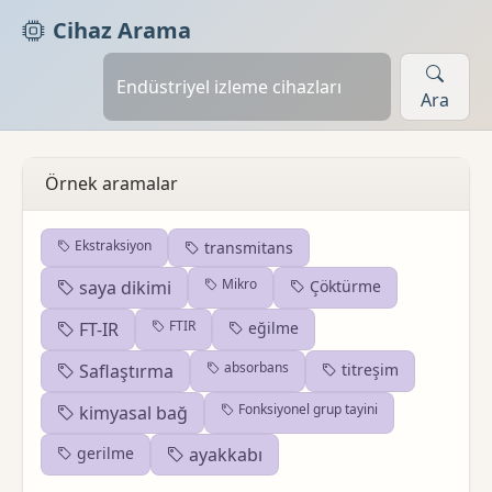
Cihaz Arama
Ara
Örnek aramalar
Ekstraksiyon
transmitans
Mikro
saya dikimi
Çöktürme
FTIR
FT-IR
eğilme
absorbans
Saflaştırma
titreşim
Fonksiyonel grup tayini
kimyasal bağ
gerilme
ayakkabı