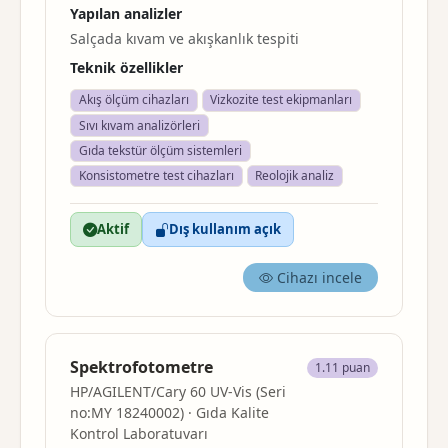
Yapılan analizler
Salçada kıvam ve akışkanlık tespiti
Teknik özellikler
Akış ölçüm cihazları
Vizkozite test ekipmanları
Sıvı kıvam analizörleri
Gıda tekstür ölçüm sistemleri
Konsistometre test cihazları
Reolojik analiz
Aktif
Dış kullanım açık
Cihazı incele
Spektrofotometre
1.11 puan
HP/AGILENT/Cary 60 UV-Vis (Seri
no:MY 18240002) · Gıda Kalite
Kontrol Laboratuvarı