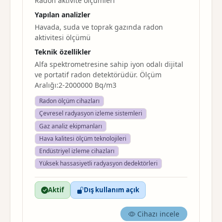
Radon aktivite ölçümleri
Yapılan analizler
Havada, suda ve toprak gazında radon
aktivitesi ölçümü
Teknik özellikler
Alfa spektrometresine sahip iyon odalı dijital
ve portatif radon detektörüdür. Ölçüm
Aralığı:2-2000000 Bq/m3
Radon ölçüm cihazları
Çevresel radyasyon izleme sistemleri
Gaz analiz ekipmanları
Hava kalitesi ölçüm teknolojileri
Endüstriyel izleme cihazları
Yüksek hassasiyetli radyasyon dedektörleri
Aktif
Dış kullanım açık
Cihazı incele