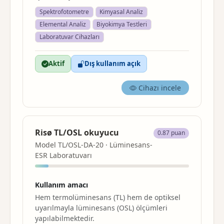
Spektrofotometre
Kimyasal Analiz
Elemental Analiz
Biyokimya Testleri
Laboratuvar Cihazları
Aktif
Dış kullanım açık
Cihazı incele
Risø TL/OSL okuyucu
0.87 puan
Model TL/OSL-DA-20 · Lüminesans-
ESR Laboratuvarı
Kullanım amacı
Hem termolüminesans (TL) hem de optiksel
uyarılmayla lüminesans (OSL) ölçümleri
yapılabilmektedir.