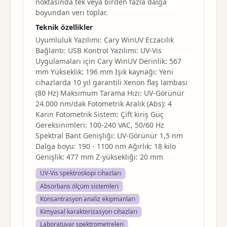
noktasında tek veya birden fazla dalga
boyundan veri toplar.
Teknik özellikler
Uyumluluk Yazılımı: Cary WinUV Eczacılık
Bağlantı: USB Kontrol Yazılımı: UV-Vis
Uygulamaları için Cary WinUV Derinlik: 567
mm Yükseklik: 196 mm Işık kaynağı: Yeni
cihazlarda 10 yıl garantili Xenon flaş lambası
(80 Hz) Maksimum Tarama Hızı: UV-Görünür
24.000 nm/dak Fotometrik Aralık (Abs): 4
Karın Fotometrik Sistem: Çift kiriş Güç
Gereksinimleri: 100-240 VAC, 50/60 Hz
Spektral Bant Genişliği: UV-Görünür 1,5 nm
Dalga boyu: 190 - 1100 nm Ağırlık: 18 kilo
Genişlik: 477 mm Z-yüksekliği: 20 mm
UV-Vis spektroskopi cihazları
Absorbans ölçüm sistemleri
Konsantrasyon analiz ekipmanları
Kimyasal karakterizasyon cihazları
Laboratuvar spektrometreleri