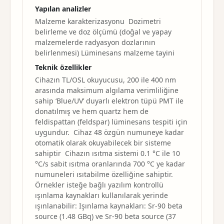
Yapılan analizler
Malzeme karakterizasyonu Dozimetri
belirleme ve doz ölçümü (doğal ve yapay
malzemelerde radyasyon dozlarının
belirlenmesi) Lüminesans malzeme tayini
Teknik özellikler
Cihazın TL/OSL okuyucusu, 200 ile 400 nm
arasında maksimum algılama verimliliğine
sahip ‘Blue/UV’ duyarlı elektron tüpü PMT ile
donatılmış ve hem quartz hem de
feldispattan (feldspar) lüminesans tespiti için
uygundur. Cihaz 48 özgün numuneye kadar
otomatik olarak okuyabilecek bir sisteme
sahiptir Cihazın ısıtma sistemi 0.1 °C ile 10
°C/s sabit ısıtma oranlarında 700 °C ye kadar
numuneleri ısıtabilme özelliğine sahiptir.
Örnekler isteğe bağlı yazılım kontrollü
ışınlama kaynakları kullanılarak yerinde
ışınlanabilir: Işınlama kaynakları: Sr-90 beta
source (1.48 GBq) ve Sr-90 beta source (37