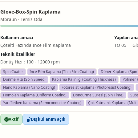
Glove-Box-Spin Kaplama
Mbraun · Temiz Oda
Kullanım amacı
Yapılan ana
Çözelti Fazında İnce Film Kaplama
TO 05 Glov
Teknik özellikler
Dönüş Hızı : 100 - 12000 rpm
Spin Coater
İnce Film Kaplama (Thin Film Coating)
Döner Kaplama (Spin 
Dönme Hızı (Spin Speed)
Kaplama Kalınlığı (Coating Thickness)
Polimer 
Nano Kaplama (Nano Coating)
Fotoresist Kaplama (Photoresist Coating)
Homojen Kaplama (Uniform Coating)
Döndürme Süresi (Spin Time)
Subs
Yarı İletken Kaplama (Semiconductor Coating)
Çok Katmanlı Kaplama (Multi
Aktif
Dış kullanım açık