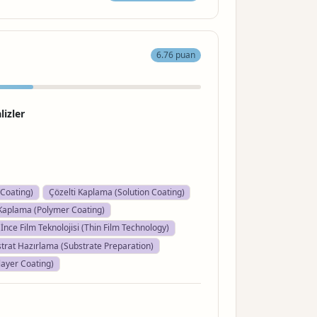
6.76 puan
lizler
Coating)
Çözelti Kaplama (Solution Coating)
Kaplama (Polymer Coating)
İnce Film Teknolojisi (Thin Film Technology)
trat Hazırlama (Substrate Preparation)
layer Coating)