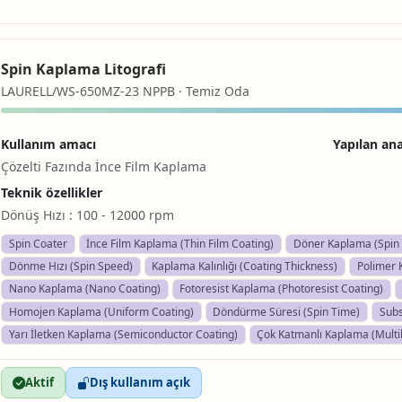
Spin Kaplama Litografi
LAURELL/WS-650MZ-23 NPPB · Temiz Oda
Kullanım amacı
Yapılan ana
Çözelti Fazında İnce Film Kaplama
Teknik özellikler
Dönüş Hızı : 100 - 12000 rpm
Spin Coater
İnce Film Kaplama (Thin Film Coating)
Döner Kaplama (Spin 
Dönme Hızı (Spin Speed)
Kaplama Kalınlığı (Coating Thickness)
Polimer 
Nano Kaplama (Nano Coating)
Fotoresist Kaplama (Photoresist Coating)
Homojen Kaplama (Uniform Coating)
Döndürme Süresi (Spin Time)
Subs
Yarı İletken Kaplama (Semiconductor Coating)
Çok Katmanlı Kaplama (Multi
Aktif
Dış kullanım açık