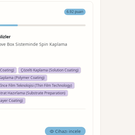
6.92 puan
lizler
e Box Sisteminde Spin Kaplama
Coating)
Çözelti Kaplama (Solution Coating)
Kaplama (Polymer Coating)
İnce Film Teknolojisi (Thin Film Technology)
trat Hazırlama (Substrate Preparation)
layer Coating)
Cihazı incele