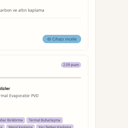
arbon ve altın kaplama
Cihazı incele
2.09 puan
lizler
mal Evaporatör PVD
har Biriktirme
Termal Buharlaşma
ma
Metal Kaplama
Yarı İletken Kaplama