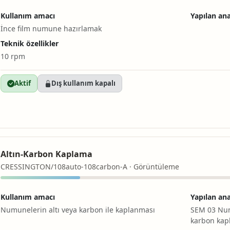
Kullanım amacı
Yapılan ana
İnce film numune hazırlamak
Teknik özellikler
10 rpm
Aktif
Dış kullanım kapalı
Altın-Karbon Kaplama
CRESSINGTON/108auto-108carbon-A · Görüntüleme
Kullanım amacı
Yapılan ana
Numunelerin altı veya karbon ile kaplanması
SEM 03 Nu
karbon kap