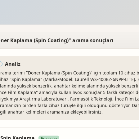
ner Kaplama (Spin Coating)" arama sonuçları
Analiz
rama terimi "Döner Kaplama (Spin Coating)" için toplam 10 cihaz
ihaz "Spin Kaplama" (Marka/Model: Laurell WS-400BZ-6NPP-LITE). Bu
lanında yüksek benzerlik, anahtar kelime alanında yüksek benzerlik
nce Film Kaplama" amacıyla kullanılıyor. Sonuçlar 5 farklı kategorid
iyokimya Araştırma Laboratuvarı, Farmasötik Teknoloji, İnce Film 
ramanızın birden fazla cihaz türüyle ilgili olduğunu gösteriyor. Daha
lgili anahtar kelimeleri aramanıza ekleyebilirsiniz.
Spin Kaplama
En uygun