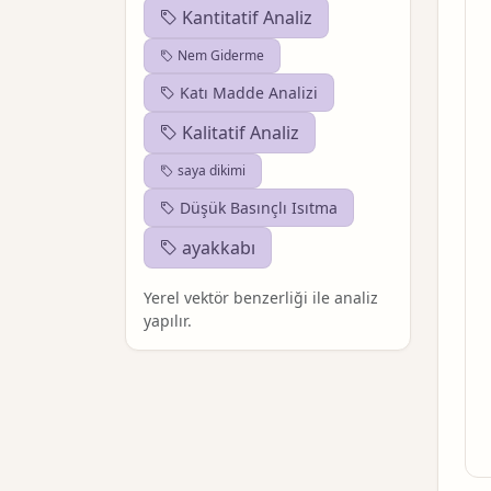
Kantitatif Analiz
Nem Giderme
Katı Madde Analizi
Kalitatif Analiz
saya dikimi
Düşük Basınçlı Isıtma
ayakkabı
Yerel vektör benzerliği ile analiz
yapılır.