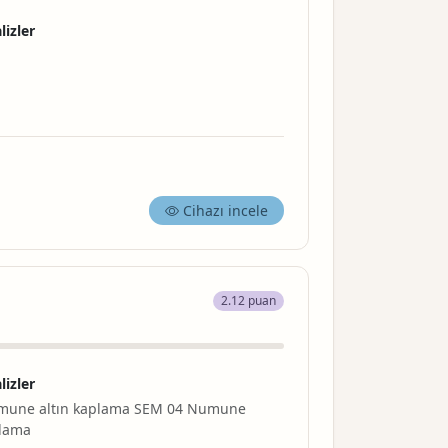
lizler
Cihazı incele
2.12 puan
lizler
mune altın kaplama SEM 04 Numune
lama