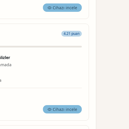
Cihazı incele
4.21 puan
lizler
lamada
a
Cihazı incele