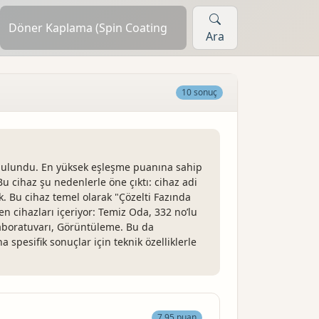
Ara
10 sonuç
 bulundu. En yüksek eşleşme puanına sahip
 cihaz şu nedenlerle öne çıktı: cihaz adi
. Bu cihaz temel olarak "Çözelti Fazında
en cihazları içeriyor: Temiz Oda, 332 no’lu
Laboratuvarı, Görüntüleme. Bu da
 spesifik sonuçlar için teknik özelliklerle
7.95 puan