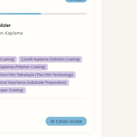
lizler
n Kaplama
Coating)
Çözelti Kaplama (Solution Coating)
Kaplama (Polymer Coating)
İnce Film Teknolojisi (Thin Film Technology)
trat Hazırlama (Substrate Preparation)
layer Coating)
Cihazı incele