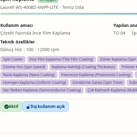
Laurell WS-400BZ-6NPP-LITE · Temiz Oda
Kullanım amacı
Yapılan ana
Çözelti Fazında İnce Film Kaplama
TO 04 Spi
Teknik özellikler
Dönüş Hızı : 100 - 12000 rpm
Spin Coater
İnce Film Kaplama (Thin Film Coating)
Döner Kaplama (Spin 
Dönme Hızı (Spin Speed)
Kaplama Kalınlığı (Coating Thickness)
Polimer 
Nano Kaplama (Nano Coating)
Fotoresist Kaplama (Photoresist Coating)
Homojen Kaplama (Uniform Coating)
Döndürme Süresi (Spin Time)
Subs
Yarı İletken Kaplama (Semiconductor Coating)
Çok Katmanlı Kaplama (Multi
Aktif
Dış kullanım açık