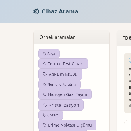
Cihaz Arama
Örnek aramalar
"Dö
Saya
Termal Test Cihazı
A
Vakum Etüvü
c
a
Numune Kurutma
İ
B
Hidrojen Gazı Tayini
a
Kristalizasyon
i
Çözelti
Erime Noktası Ölçümü