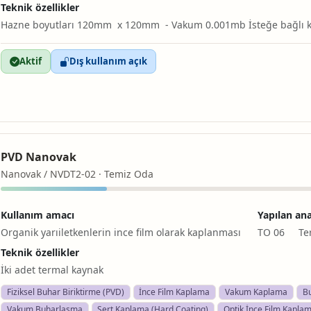
Teknik özellikler
Hazne boyutları 120mm x 120mm - Vakum 0.001mb İsteğe bağlı k
Aktif
Dış kullanım açık
PVD Nanovak
Nanovak / NVDT2-02 · Temiz Oda
Kullanım amacı
Yapılan ana
Organik yarıiletkenlerin ince film olarak kaplanması
TO 06 Ter
Teknik özellikler
İki adet termal kaynak
Fiziksel Buhar Biriktirme (PVD)
İnce Film Kaplama
Vakum Kaplama
Bu
Vakum Buharlaşma
Sert Kaplama (Hard Coating)
Optik İnce Film Kapla