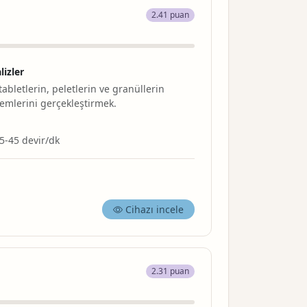
2.41 puan
lizler
 tabletlerin, peletlerin ve granüllerin
emlerini gerçekleştirmek.
 5-45 devir/dk
Cihazı incele
2.31 puan