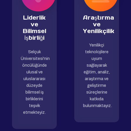
Liderlik
Araştırma
ve
ve
Bilimsel
Yenilikçilik
İşbirliği
Yenilikçi
Selçuk
teknolojilere
Üniversitesi'nin
uyum
öncülüğünde
sağlayarak
ulusal ve
eğitim, analiz,
uluslararası
araştırma ve
düzeyde
geliştirme
bilimsel iş
süreçlerine
birliklerini
katkıda
teşvik
bulunmaktayız.
etmekteyiz.