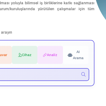
lması yoluyla bilimsel iş birliklerine katkı sağlanması
rum/kuruluşlarında yürütülen çalışmalar için tüm
n arayın
AI
uvar
Cihaz
Analiz
Arama