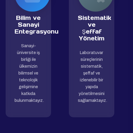
Bilim ve
Sistematik
Sanayi
ve
Entegrasyonu
Şeffaf
Yönetim
Sanayi-
üniversite iş
Laboratuvar
birliği ile
süreçlerinin
ülkemizin
sistematik,
bilimsel ve
şeffaf ve
teknolojik
izlenebilir bir
gelişimine
yapıda
katkıda
yönetilmesini
bulunmaktayız.
sağlamaktayız.