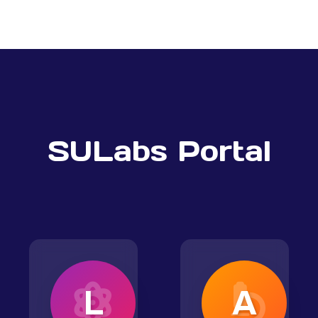
SULabs Portal
L
A