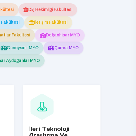
kültesi
Diş Hekimliği Fakültesi
 Fakültesi
İletişim Fakültesi
atlar Fakültesi
Doğanhisar MYO
Güneysınır MYO
Çumra MYO
nar Aydoğanlar MYO
İleri Teknoloji
Araştırma Ve