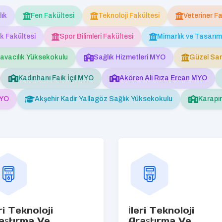
lık
Fen Fakültesi
Teknoloji Fakültesi
Veteriner Fa
ık Fakültesi
Spor Bilimleri Fakültesi
Mimarlık ve Tasarım
Havacılık Yüksekokulu
Sağlık Hizmetleri MYO
Güzel San
Kadınhanı Faik İçil MYO
Akören Ali Rıza Ercan MYO
MYO
Akşehir Kadir Yallagöz Sağlık Yüksekokulu
Karapı
eri Teknoloji
İleri Teknoloji
aştırma Ve
Araştırma Ve