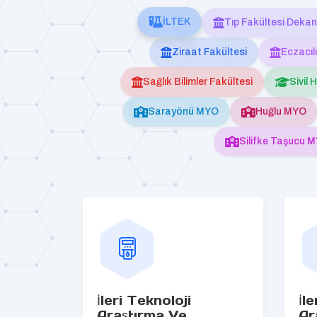
İLTEK
Tıp Fakültesi Dekan
Ziraat Fakültesi
Eczacıl
Sağlık Bilimler Fakültesi
Sivil 
Sarayönü MYO
Huğlu MYO
Silifke Taşucu 
İleri Teknoloji
İl
Araştırma Ve
Ar